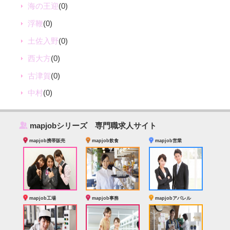
海の王迎
(0)
浮鞭
(0)
土佐入野
(0)
西大方
(0)
古津賀
(0)
中村
(0)
‰
mapjobシリーズ 専門職求人サイト
mapjob携帯販売
mapjob飲食
mapjob営業
mapjob工場
mapjob事務
mapjobアパレル