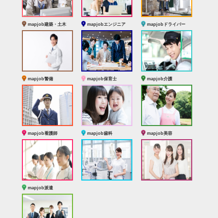
mapjob建築・土木
mapjobエンジニア
mapjobドライバー
mapjob警備
mapjob保育士
mapjob介護
mapjob看護師
mapjob歯科
mapjob美容
mapjob派遣