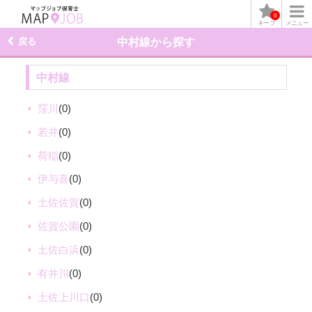
0
キープ
メニュー
戻る
中村線から探す
中村線
窪川
(0)
若井
(0)
荷稲
(0)
伊与喜
(0)
土佐佐賀
(0)
佐賀公園
(0)
土佐白浜
(0)
有井川
(0)
土佐上川口
(0)