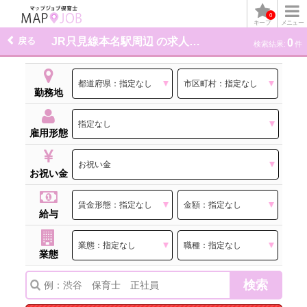
0
キープ
メニュー
戻る
JR只見線本名駅周辺 の求人一覧
0
検索結果:
件
勤務地
雇用形態
お祝い金
給与
業態