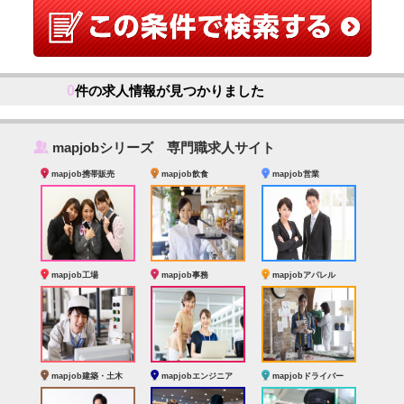
0
件の求人情報が見つかりました
‰
mapjobシリーズ 専門職求人サイト
mapjob携帯販売
mapjob飲食
mapjob営業
mapjob工場
mapjob事務
mapjobアパレル
mapjob建築・土木
mapjobエンジニア
mapjobドライバー