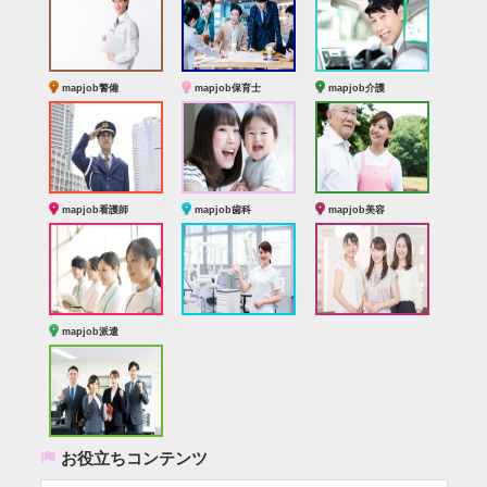
mapjob警備
mapjob保育士
mapjob介護
mapjob看護師
mapjob歯科
mapjob美容
mapjob派遣
(
お役立ちコンテンツ