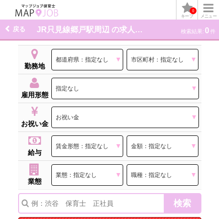
0
キープ
メニュー
戻る
JR只見線郷戸駅周辺 の求人一覧
0
検索結果:
件
勤務地
雇用形態
お祝い金
給与
業態