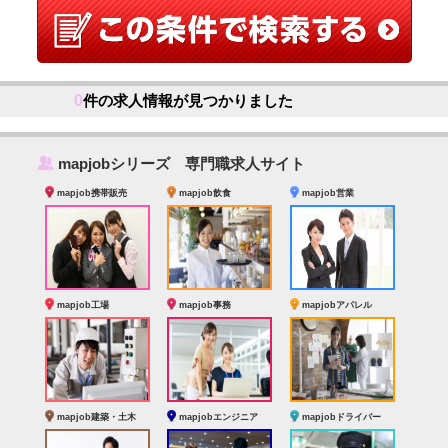
0
件の求人情報が見つかりました
‰
mapjobシリーズ 専門職求人サイト
mapjob携帯販売
mapjob飲食
mapjob営業
mapjob工場
mapjob事務
mapjobアパレル
mapjob建築・土木
mapjobエンジニア
mapjobドライバー