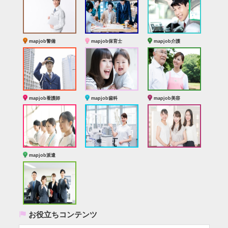
mapjob警備
mapjob保育士
mapjob介護
mapjob看護師
mapjob歯科
mapjob美容
mapjob派遣
(
お役立ちコンテンツ