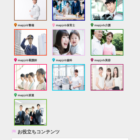
mapjob警備
mapjob保育士
mapjob介護
mapjob看護師
mapjob歯科
mapjob美容
mapjob派遣
(
お役立ちコンテンツ