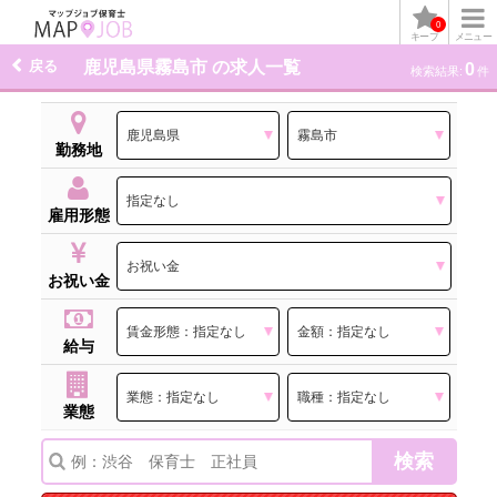
0
キープ
メニュー
戻る
鹿児島県霧島市 の求人一覧
0
検索結果:
件
勤務地
雇用形態
お祝い金
給与
業態