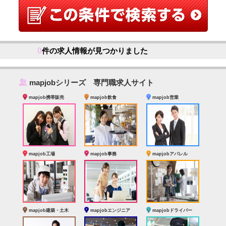
0
件の求人情報が見つかりました
‰
mapjobシリーズ 専門職求人サイト
mapjob携帯販売
mapjob飲食
mapjob営業
mapjob工場
mapjob事務
mapjobアパレル
mapjob建築・土木
mapjobエンジニア
mapjobドライバー