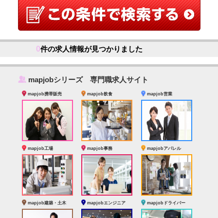
0
件の求人情報が見つかりました
‰
mapjobシリーズ 専門職求人サイト
mapjob携帯販売
mapjob飲食
mapjob営業
mapjob工場
mapjob事務
mapjobアパレル
mapjob建築・土木
mapjobエンジニア
mapjobドライバー