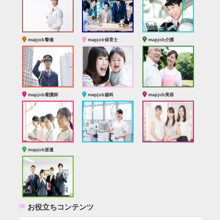
mapjob警備
mapjob保育士
mapjob介護
mapjob看護師
mapjob歯科
mapjob美容
mapjob派遣
(
お役立ちコンテンツ