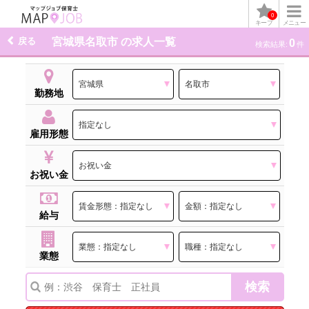
0
キープ
メニュー
戻る
宮城県名取市 の求人一覧
0
検索結果:
件
勤務地
雇用形態
お祝い金
給与
業態