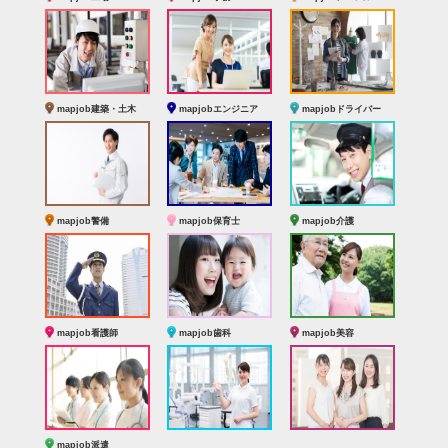
mapjob建築・土木
mapjobエンジニア
mapjobドライバー
mapjob警備
mapjob保育士
mapjob介護
mapjob看護師
mapjob歯科
mapjob美容
mapjob派遣