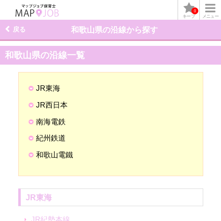
0
キープ
メニュー
戻る
和歌山県の沿線から探す
和歌山県の沿線一覧
JR東海
JR西日本
南海電鉄
紀州鉄道
和歌山電鐵
JR東海
JR紀勢本線