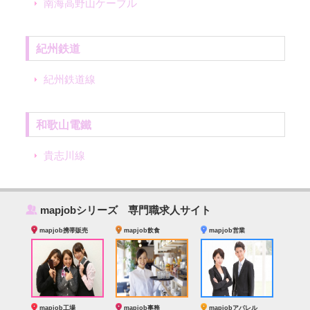
南海高野山ケーブル
紀州鉄道
紀州鉄道線
和歌山電鐵
貴志川線
‰
mapjobシリーズ 専門職求人サイト
mapjob携帯販売
mapjob飲食
mapjob営業
mapjob工場
mapjob事務
mapjobアパレル