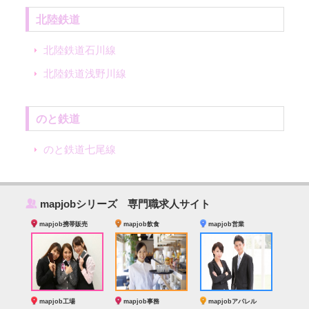
北陸鉄道
北陸鉄道石川線
北陸鉄道浅野川線
のと鉄道
のと鉄道七尾線
‰
mapjobシリーズ 専門職求人サイト
mapjob携帯販売
mapjob飲食
mapjob営業
mapjob工場
mapjob事務
mapjobアパレル