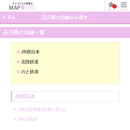
0
キープ
メニュー
戻る
石川県の沿線から探す
石川県の沿線一覧
JR西日本
北陸鉄道
のと鉄道
JR西日本
JR北陸本線(米原〜富山)
JR七尾線