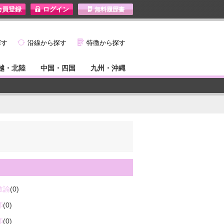
I
無料履歴書
}
G
探す
沿線から探す
特徴から探す
越・北陸
中国・四国
九州・沖縄
教諭
(0)
師
(0)
師
(0)