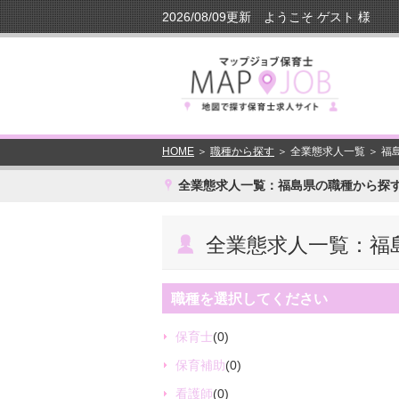
HOME
＞
職種から探す
＞ 全業態求人一覧 ＞ 
x
全業態求人一覧：福島県の職種から探
˙
全業態求人一覧：福
職種を選択してください
保育士
(0)
保育補助
(0)
看護師
(0)