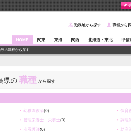
y
˙
勤務地から探す
職種から
HOME
関東
東海
関西
北海道・東北
甲信
福島県の職種から探す
す
職種
島県の
から探す
幼稚園教諭
(0)
保育
管理栄養士・栄養士
(0)
調理
准看護師
(0)
助産