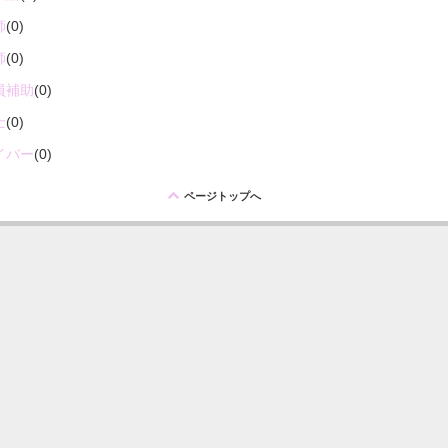
師
(0)
師
(0)
員補助
(0)
士
(0)
イバー
(0)
ü
ページトップへ