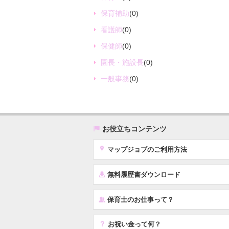
保育補助
(0)
看護師
(0)
保健師
(0)
園長・施設長
(0)
一般事務
(0)
(
お役立ちコンテンツ
x
マップジョブのご利用方法
í
無料履歴書ダウンロード
‰
保育士のお仕事って？
？
お祝い金って何？