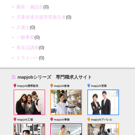
園長・施設長
(0)
児童発達支援管理責任者
(0)
介護士
(0)
一般事務
(0)
英会話講師
(0)
ドライバー
(0)
‰
mapjobシリーズ 専門職求人サイト
mapjob携帯販売
mapjob飲食
mapjob営業
mapjob工場
mapjob事務
mapjobアパレル