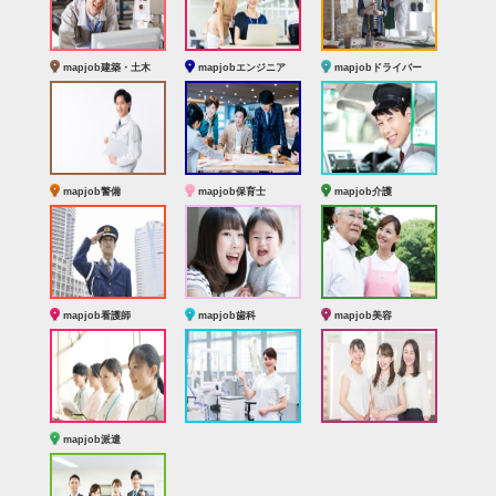
mapjob建築・土木
mapjobエンジニア
mapjobドライバー
mapjob警備
mapjob保育士
mapjob介護
mapjob看護師
mapjob歯科
mapjob美容
mapjob派遣