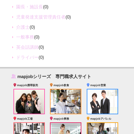
園長・施設長
(0)
児童発達支援管理責任者
(0)
介護士
(0)
一般事務
(0)
英会話講師
(0)
ドライバー
(0)
‰
mapjobシリーズ 専門職求人サイト
mapjob携帯販売
mapjob飲食
mapjob営業
mapjob工場
mapjob事務
mapjobアパレル