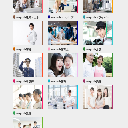
mapjob建築・土木
mapjobエンジニア
mapjobドライバー
mapjob警備
mapjob保育士
mapjob介護
mapjob看護師
mapjob歯科
mapjob美容
mapjob派遣