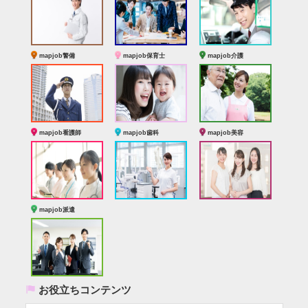
mapjob警備
mapjob保育士
mapjob介護
mapjob看護師
mapjob歯科
mapjob美容
mapjob派遣
(
お役立ちコンテンツ