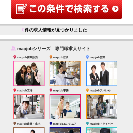
0
件の求人情報が見つかりました
‰
mapjobシリーズ 専門職求人サイト
mapjob携帯販売
mapjob飲食
mapjob営業
mapjob工場
mapjob事務
mapjobアパレル
mapjob建築・土木
mapjobエンジニア
mapjobドライバー