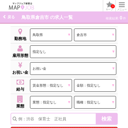
0
キープ
メニュー
戻る
鳥取県倉吉市 の求人一覧
0
検索結果:
件
勤務地
雇用形態
お祝い金
給与
業態