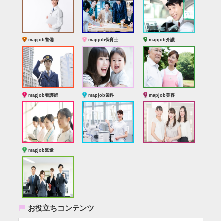
mapjob警備
mapjob保育士
mapjob介護
mapjob看護師
mapjob歯科
mapjob美容
mapjob派遣
(
お役立ちコンテンツ