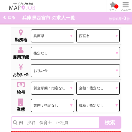
0
キープ
メニュー
戻る
兵庫県西宮市 の求人一覧
0
検索結果:
件
勤務地
雇用形態
お祝い金
給与
業態