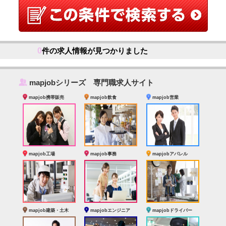
0
件の求人情報が見つかりました
‰
mapjobシリーズ 専門職求人サイト
mapjob携帯販売
mapjob飲食
mapjob営業
mapjob工場
mapjob事務
mapjobアパレル
mapjob建築・土木
mapjobエンジニア
mapjobドライバー