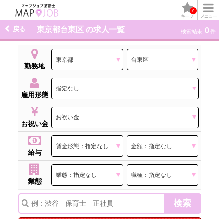
0
キープ
メニュー
戻る
東京都台東区 の求人一覧
0
検索結果:
件
勤務地
雇用形態
お祝い金
給与
業態