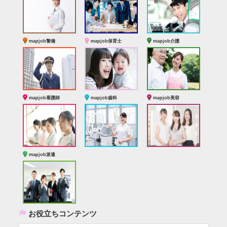
mapjob警備
mapjob保育士
mapjob介護
mapjob看護師
mapjob歯科
mapjob美容
mapjob派遣
(
お役立ちコンテンツ