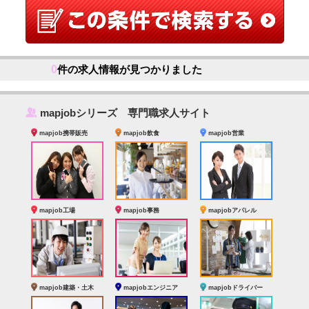
0
件の求人情報が見つかりました
‰
mapjobシリーズ 専門職求人サイト
mapjob携帯販売
mapjob飲食
mapjob営業
mapjob工場
mapjob事務
mapjobアパレル
mapjob建築・土木
mapjobエンジニア
mapjobドライバー